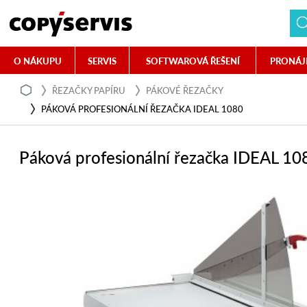
O NÁKUPU
SERVIS
SOFTWAROVÁ ŘEŠENÍ
PRONÁJ
ŘEZAČKY PAPÍRU
PÁKOVÉ ŘEZAČKY
PÁKOVÁ PROFESIONÁLNÍ ŘEZAČKA IDEAL 1080
Páková profesionální řezačka IDEAL 10