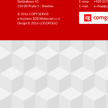
Štefánikova 43
E-shop:
+420 257
150 00 Praha 5 - Smíchov
E-mail:
e-shop@co
© 2016 COPY SERVIS
e-business B2B
Winternet s.r.o.
Design © 2016
LOGOFOGO