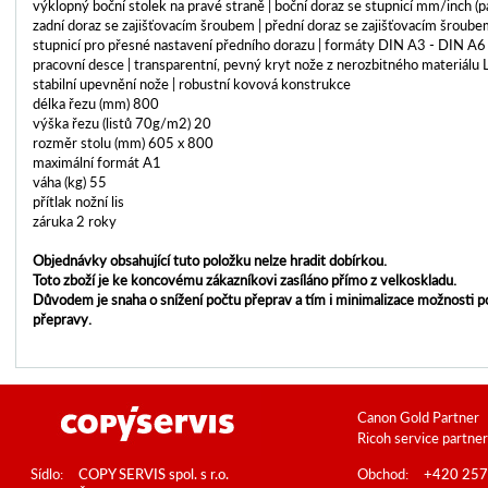
výklopný boční stolek na pravé straně | boční doraz se stupnicí mm/inch (pa
zadní doraz se zajišťovacím šroubem | přední doraz se zajišťovacím šroubem
stupnicí pro přesné nastavení předního dorazu | formáty DIN A3 - DIN A
pracovní desce | transparentní, pevný kryt nože z nerozbitného materiálu 
stabilní upevnění nože | robustní kovová konstrukce
délka řezu (mm) 800
výška řezu (listů 70g/m2) 20
rozměr stolu (mm) 605 x 800
maximální formát A1
váha (kg) 55
přítlak nožní lis
záruka 2 roky
Objednávky obsahující tuto položku nelze hradit dobírkou.
Toto zboží je ke koncovému zákazníkovi zasíláno přímo z velkoskladu.
Důvodem je snaha o snížení počtu přeprav a tím i minimalizace možnosti 
přepravy.
Canon Gold Partner
Ricoh service partner
Sídlo:
COPY SERVIS spol. s r.o.
Obchod:
+420 257