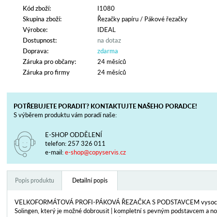
Kód zboží:
I1080
Skupina zboží:
Řezačky papíru
/
Pákové řezačky
Výrobce:
IDEAL
Dostupnost:
na dotaz
Doprava:
zdarma
Záruka pro občany:
24 měsíců
Záruka pro firmy
24 měsíců
POTŘEBUJETE PORADIT? KONTAKTUJTE NAŠEHO PORADCE!
S výběrem produktu vám poradí naše:
E-SHOP ODDĚLENÍ
telefon:
257 326 011
e-mail:
e-shop@copyservis.cz
Popis produktu
Detailní popis
VELKOFORMÁTOVÁ PROFI-PÁKOVÁ ŘEZAČKA S PODSTAVCEM vysoce k
Solingen, který je možné dobrousit | kompletní s pevným podstavcem a no