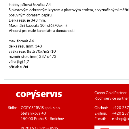
Hobby páková řezačka A4.
S plastovým ochranným krytem a plastovým stolem, s vyznačenými měřít
posuvným dorazem papíru.
Délka řezu je 343 mm.
Maximální kapacita 10 listů (70g/m).
Vhodná pro malé kanceláře a domácnosti.
max. formát A4
délka řezu (mm) 343
výška řezu (listů 70g/m2) 10
rozměr stolu (mm) 337 x 473
váha (kg) 1,7
přítlak ruční
Canon Gold Partner
Ricoh service partner
Sídlo:
COPY SERVIS spol. s r.o.
Obchod:
+420 257
Štefánikova 43
E-shop:
+420 257
150 00 Praha 5 - Smíchov
E-mail:
e-shop@co
© 2016 COPY SERVIS