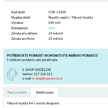
Kód zboží:
COK-13400
Skupina zboží:
Řezačky papíru
/
Pákové řezačky
Výrobce:
KW-triO
Dostupnost:
zítra
Záruka pro občany:
24 měsíců
Záruka pro firmy
24 měsíců
POTŘEBUJETE PORADIT? KONTAKTUJTE NAŠEHO PORADCE!
S výběrem produktu vám poradí naše:
E-SHOP ODDĚLENÍ
telefon:
257 326 011
e-mail:
e-shop@copyservis.cz
Popis produktu
Detailní popis
Páková řezačka A4 s novým designem.