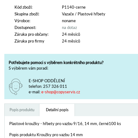
Kód zboží:
P1140-cerne
Skupina zboží:
Vazače
/
Plastové hřbety
Výrobce:
noname
Dostupnost:
na dotaz
Záruka pro občany:
24 měsíců
Záruka pro firmy
24 měsíců
Potřebujete pomoci s výběrem konkrétního produktu?
S výběrem vám poradí:
E-SHOP ODDĚLENÍ
telefon:
257 326 011
e-mail:
e-shop@copyservis.cz
Popis produktu
Detailní popis
Plastové kroužky - hřbety pro vazbu 9/16, 14 mm, černé100 ks
Popis produktu Kroužky pro vazbu 14 mm