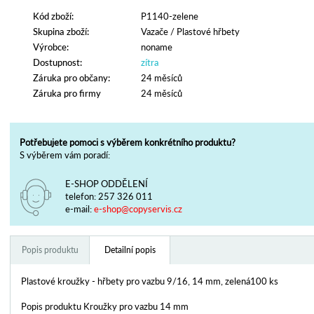
Kód zboží:
P1140-zelene
Skupina zboží:
Vazače
/
Plastové hřbety
Výrobce:
noname
Dostupnost:
zítra
Záruka pro občany:
24 měsíců
Záruka pro firmy
24 měsíců
Potřebujete pomoci s výběrem konkrétního produktu?
S výběrem vám poradí:
E-SHOP ODDĚLENÍ
telefon:
257 326 011
e-mail:
e-shop@copyservis.cz
Popis produktu
Detailní popis
Plastové kroužky - hřbety pro vazbu 9/16, 14 mm, zelená100 ks
Popis produktu Kroužky pro vazbu 14 mm