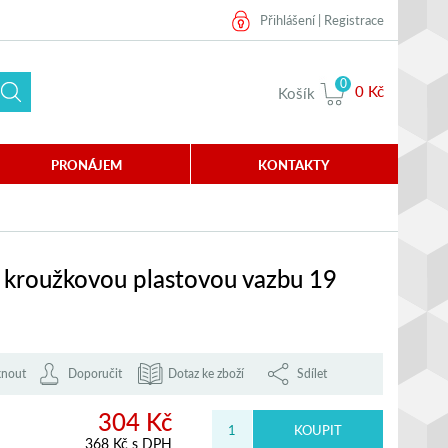
Přihlášení
|
Registrace
0
0 Kč
Košík
PRONÁJEM
KONTAKTY
o kroužkovou plastovou vazbu 19
knout
Doporučit
Dotaz ke zboží
Sdílet
304 Kč
368 Kč s DPH