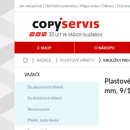
Jak nakupovat
|
Obchodní podmínky
|
Mapa webu
|
Odkazy
|
Ochrana
E-SHOP
O NÁKUPU
VAZAČE
PLASTOVÉ HŘBETY
KROUŽKY PRO 
VAZAČE
Plastov
Do plastových hřbetů
mm, 9/1
Do drátěných hřbetů
Termovazače
Přední, zadní desky