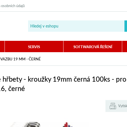
 osobních údajů
SERVIS
SOFTWAROVÁ ŘEŠENÍ
VAZBU 19 MM - ČERNÉ
é hřbety - kroužky 19mm černá 100ks - pr
6, černé
Vytis