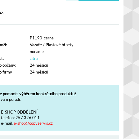
4h
P1190-cerne
oží:
Vazače
/
Plastové hřbety
noname
t:
zítra
o občany:
24 měsíců
o firmy
24 měsíců
e pomoci s výběrem konkrétního produktu?
vám poradí:
E-SHOP ODDĚLENÍ
telefon:
257 326 011
e-mail:
e-shop@copyservis.cz