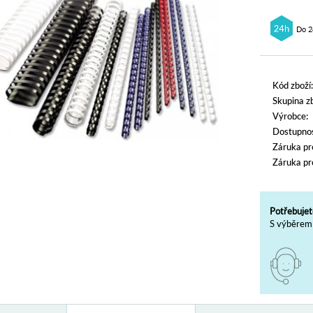
Do 2
Kód zboží:
Skupina zb
Výrobce:
Dostupnos
Záruka pr
Záruka pr
Potřebujet
S výběrem 