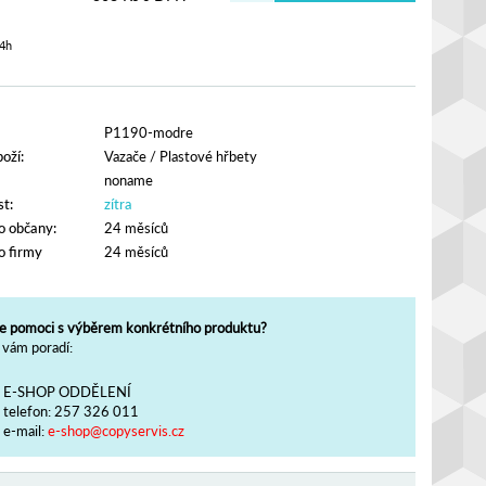
4h
P1190-modre
oží:
Vazače
/
Plastové hřbety
noname
t:
zítra
o občany:
24 měsíců
o firmy
24 měsíců
e pomoci s výběrem konkrétního produktu?
vám poradí:
E-SHOP ODDĚLENÍ
telefon:
257 326 011
e-mail:
e-shop@copyservis.cz