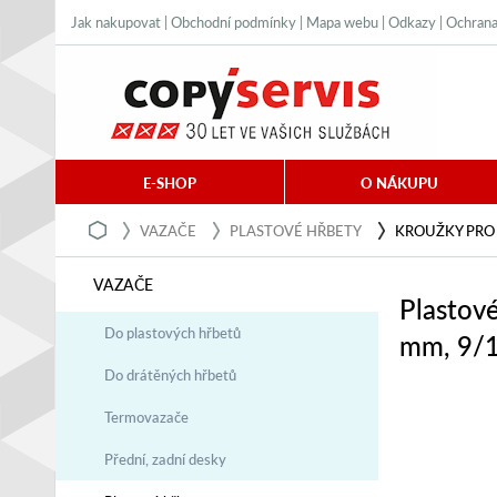
Jak nakupovat
|
Obchodní podmínky
|
Mapa webu
|
Odkazy
|
Ochrana
E-SHOP
O NÁKUPU
VAZAČE
PLASTOVÉ HŘBETY
KROUŽKY PRO
VAZAČE
Plastov
Do plastových hřbetů
mm, 9/1
Do drátěných hřbetů
Termovazače
Přední, zadní desky