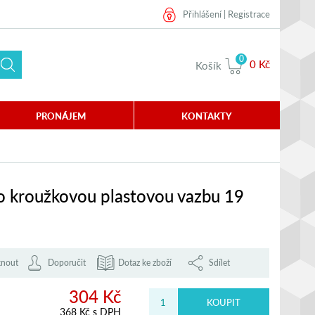
Přihlášení
|
Registrace
0
0 Kč
Košík
PRONÁJEM
KONTAKTY
o kroužkovou plastovou vazbu 19
knout
Doporučit
Dotaz ke zboží
Sdílet
304 Kč
368 Kč s DPH