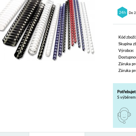
Do 2
Kód zboží:
Skupina zb
Výrobce:
Dostupnos
Záruka pr
Záruka pr
Potřebujet
S výběrem 