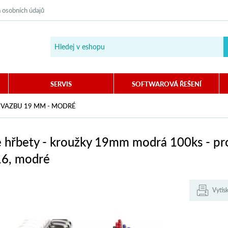
 osobních údajů
SERVIS
SOFTWAROVÁ ŘEŠENÍ
 VAZBU 19 MM - MODRÉ
é hřbety - kroužky 19mm modrá 100ks - pr
6, modré
Vytis