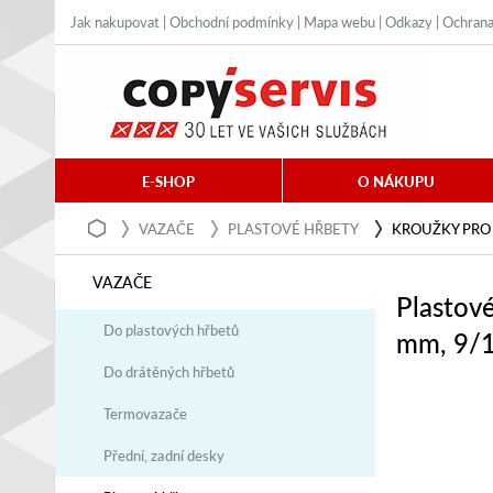
Jak nakupovat
|
Obchodní podmínky
|
Mapa webu
|
Odkazy
|
Ochrana
E-SHOP
O NÁKUPU
VAZAČE
PLASTOVÉ HŘBETY
KROUŽKY PRO 
VAZAČE
Plastov
Do plastových hřbetů
mm, 9/1
Do drátěných hřbetů
Termovazače
Přední, zadní desky