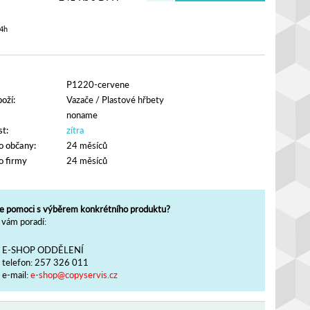
4h
P1220-cervene
oží:
Vazače
/
Plastové hřbety
noname
t:
zítra
o občany:
24 měsíců
o firmy
24 měsíců
e pomoci s výběrem konkrétního produktu?
vám poradí:
E-SHOP ODDĚLENÍ
telefon:
257 326 011
e-mail:
e-shop@copyservis.cz