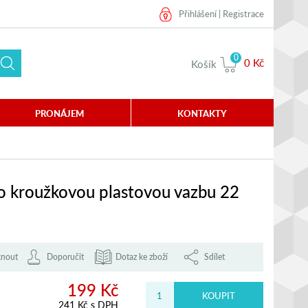
Přihlášení
|
Registrace
0
0 Kč
Košík
PRONÁJEM
KONTAKTY
ro kroužkovou plastovou vazbu 22
knout
Doporučit
Dotaz ke zboží
Sdílet
199 Kč
241 Kč s DPH