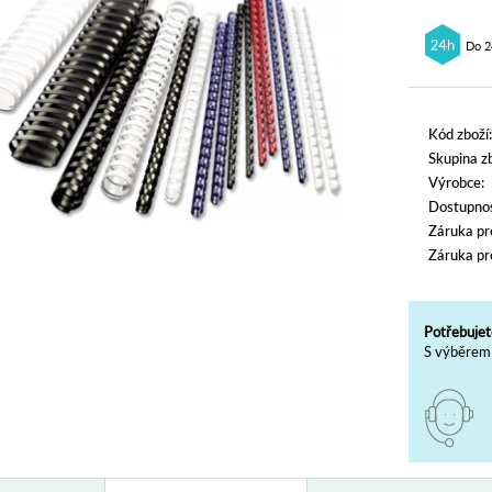
Do 2
Kód zboží:
Skupina zb
Výrobce:
Dostupnos
Záruka pr
Záruka pr
Potřebujet
S výběrem 