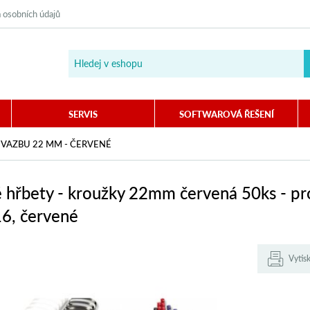
 osobních údajů
SERVIS
SOFTWAROVÁ ŘEŠENÍ
VAZBU 22 MM - ČERVENÉ
é hřbety - kroužky 22mm červená 50ks - p
6, červené
Vytis