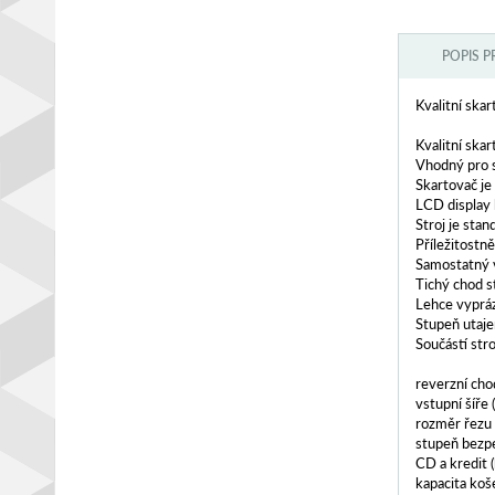
POPIS 
Kvalitní ska
Kvalitní ska
Vhodný pro 
Skartovač je
LCD display 
Stroj je sta
Příležitostně
Samostatný v
Tichý chod s
Lehce vypráz
Stupeň utaje
Součástí str
reverzní cho
vstupní šíře
rozměr řezu
stupeň bezpe
CD a kredit (
kapacita koše 