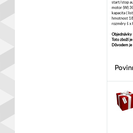
start/stop 
motor (W) 3
kapacita ( l
hmotnost 18
rozměry š x 
Objednávky o
Toto zboží j
Důvodem je s
Povin