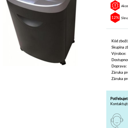
Akce
12%
Slev
Kód zboží:
Skupina zb
Výrobce:
Dostupnos
Doprava:
Záruka pr
Záruka pr
Potřebujet
Kontaktujt