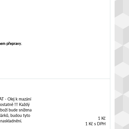
ěhem přepravy.
T - Olej k mazání
ostatně !!! Každý
boží bude snížena
dárků, budou tyto
1 Kč
naskladnění.
1 Kč s DPH