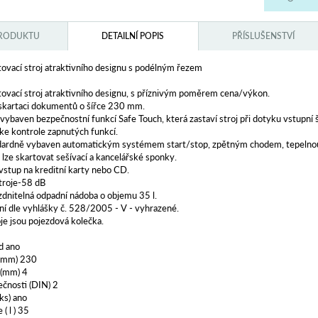
PRODUKTU
DETAILNÍ POPIS
PŘÍSLUŠENSTVÍ
rtovací stroj atraktivního designu s podélným řezem
rtovací stroj atraktivního designu, s příznivým poměrem cena/výkon.
skartaci dokumentů o šířce 230 mm.
 vybaven bezpečnostní funkcí Safe Touch, která zastaví stroj při dotyku vstupní 
ke kontrole zapnutých funkcí.
ndardně vybaven automatickým systémem start/stop, zpětným chodem, tepelnou p
 lze skartovat sešívací a kancelářské sponky.
stup na kreditní karty nebo CD.
troje-58 dB
dnitelná odpadní nádoba o objemu 35 l.
ní dle vyhlášky č. 528/2005 - V - vyhrazené.
oje jsou pojezdová kolečka.
d ano
 (mm) 230
 (mm) 4
čnosti (DIN) 2
ks) ano
( l ) 35