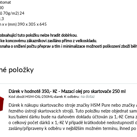
automat
00
istů 70g/m2) 24
,3
h x v (mm) 390 x 305 x 645
bsahující tuto položku nelze hradit dobírkou.
e ke koncovému zákazníkovi zasíláno přímo z velkoskladu.
naha o snížení počtu přeprav a tím i minimalizace možnosti poškození zboží b
né položky
Dárek v hodnotě 350,- Kč - Mazací olej pro skartovače 250 ml
Kód zboží:HSM-OIL-250ML-darek K odběru:
na dotaz
Dárek k nákupu skartovacího stroje značky HSM Pure nebo značky A
řezného ústrojí skartovacích strojů. Tuto položku nelze objednat sam
kus/balení dárku bude na daňovém dokladu účtován za 1,-Kč Cena z
o celkový počet dárků x 1,-Kč V případě krátkodobé nedostupnosti 
zaslány/připraveny k odběru v nejbližším možném termínu, ihned po 