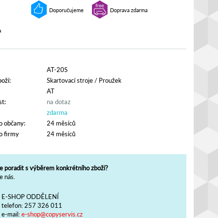
Doporučujeme
Doprava zdarma
a
AT-20S
oží:
Skartovací stroje
/
Proužek
AT
t:
na dotaz
zdarma
o občany:
24 měsíců
o firmy
24 měsíců
e poradit s výběrem konkrétního zboží?
e nás.
E-SHOP ODDĚLENÍ
telefon:
257 326 011
e-mail:
e-shop@copyservis.cz