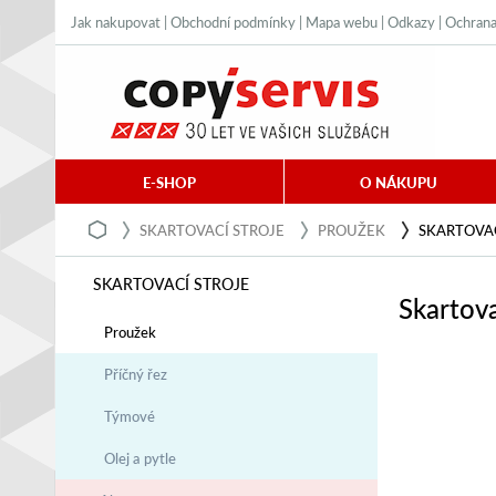
Jak nakupovat
|
Obchodní podmínky
|
Mapa webu
|
Odkazy
|
Ochrana
E-SHOP
O NÁKUPU
SKARTOVACÍ STROJE
PROUŽEK
SKARTOVAC
SKARTOVACÍ STROJE
Skartova
Proužek
Příčný řez
Týmové
Olej a pytle