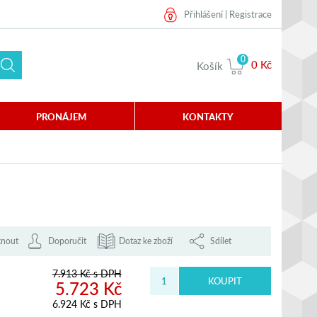
Přihlášení
|
Registrace
0
0 Kč
Košík
PRONÁJEM
KONTAKTY
knout
Doporučit
Dotaz ke zboží
Sdílet
7.913 Kč s DPH
5.723 Kč
6.924 Kč s DPH