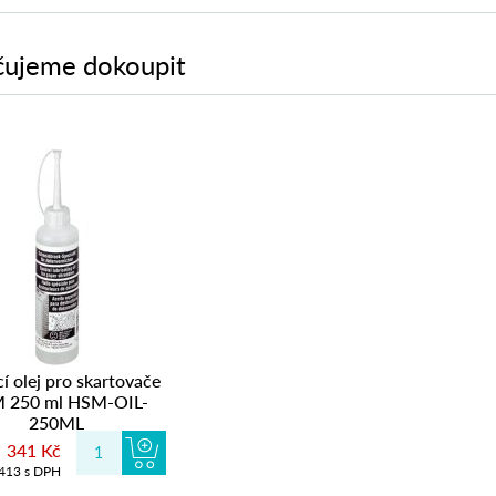
ujeme dokoupit
í olej pro skartovače
 250 ml HSM-OIL-
250ML
341 Kč
413 s DPH