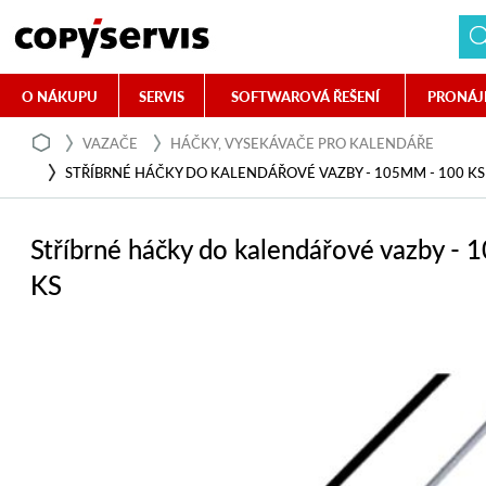
O NÁKUPU
SERVIS
SOFTWAROVÁ ŘEŠENÍ
PRONÁJ
VAZAČE
HÁČKY, VYSEKÁVAČE PRO KALENDÁŘE
STŘÍBRNÉ HÁČKY DO KALENDÁŘOVÉ VAZBY - 105MM - 100 KS
Stříbrné háčky do kalendářové vazby -
KS