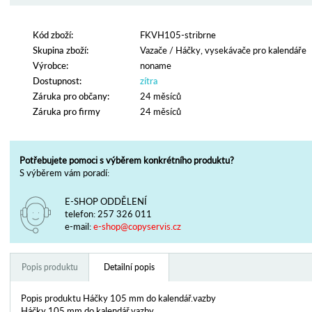
Kód zboží:
FKVH105-stribrne
Skupina zboží:
Vazače
/
Háčky, vysekávače pro kalendáře
Výrobce:
noname
Dostupnost:
zítra
Záruka pro občany:
24 měsíců
Záruka pro firmy
24 měsíců
Potřebujete pomoci s výběrem konkrétního produktu?
S výběrem vám poradí:
E-SHOP ODDĚLENÍ
telefon:
257 326 011
e-mail:
e-shop@copyservis.cz
Popis produktu
Detailní popis
Popis produktu Háčky 105 mm do kalendář.vazby
Háčky 105 mm do kalendář.vazby