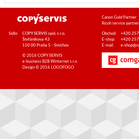
Canon Gold Partner
Ricoh service partner
Sídlo:
COPY SERVIS spol. s r.o.
Obchod:
+420 257
Štefánikova 43
E-shop:
+420 257
150 00 Praha 5 - Smíchov
E-mail:
e-shop@co
© 2016 COPY SERVIS
e-business B2B
Winternet s.r.o.
Design © 2016
LOGOFOGO