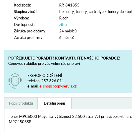
Kód zboží:
RR-841855
Skupina zboží:
Inkousty, tonery, cartridge
/
Tonery do kopí
Výrobce:
Ricoh
Dostupnost:
zítra
Záruka pro občany:
24 měsíců
Záruka pro firmy
6 měsíců
POTŘEBUJETE PORADIT? KONTAKTUJTE NAŠEHO PORADCE!
Cenovou nabídku pro vás velmi rád připraví
E-SHOP ODDĚLENÍ
telefon:
257 326 011
e-mail:
e-shop@copyservis.cz
Popis produktu
Detailní popis
Toner MPC6003 Magenta, výtěžnost 22.500 stran A4 při 5% pokrytí, urče
MPC4503SP.