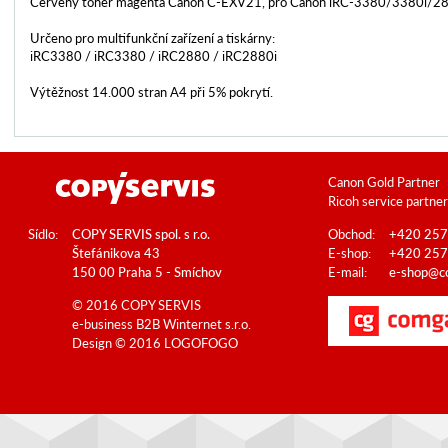
Červený toner magenta Canon C-EXV21, pro Canon iRC-3380/3380i/2
Určeno pro multifunkční zařízení a tiskárny:
iRC3380 / iRC3380 / iRC2880 / iRC2880i
Výtěžnost 14.000 stran A4 při 5% pokrytí.
Canon Gold Partner
Ricoh service partner
Sídlo:
COPY SERVIS spol. s r.o.
Obchod:
+420 257
Štefánikova 43
E-shop:
+420 257
150 00 Praha 5 - Smíchov
E-mail:
e-shop@co
© 2016 COPY SERVIS
e-business B2B
Winternet s.r.o.
Design © 2016
LOGOFOGO