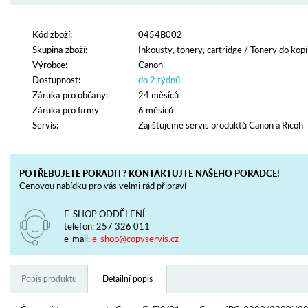
Kód zboží:
0454B002
Skupina zboží:
Inkousty, tonery, cartridge
/
Tonery do kopí
Výrobce:
Canon
Dostupnost:
do 2 týdnů
Záruka pro občany:
24 měsíců
Záruka pro firmy
6 měsíců
Servis:
Zajišťujeme servis produktů Canon a Ricoh
POTŘEBUJETE PORADIT? KONTAKTUJTE NAŠEHO PORADCE!
Cenovou nabídku pro vás velmi rád připraví
E-SHOP ODDĚLENÍ
telefon:
257 326 011
e-mail:
e-shop@copyservis.cz
Popis produktu
Detailní popis