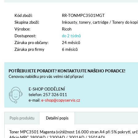
Kód zboží:
RR-TONMPC3501MGT
Skupina zboží:
Inkousty, tonery, cartridge
/
Tonery do kopí
Výrobce:
Ricoh
Dostupnost:
do 2 týdnů
Záruka pro občany:
24 měsíců
Záruka pro firmy
6 měsíců
POTŘEBUJETE PORADIT? KONTAKTUJTE NAŠEHO PORADCE!
Cenovou nabídku pro vás velmi rád připraví
E-SHOP ODDĚLENÍ
telefon:
257 326 011
e-mail:
e-shop@copyservis.cz
Popis produktu
Detailní popis
Toner MPC3501 Magenta (výtěžnost 16.000 stran A4 při 5% pokrytí, urč
Aficio MPC 2800AD / 3300AD / 3001AD / 3501AD).