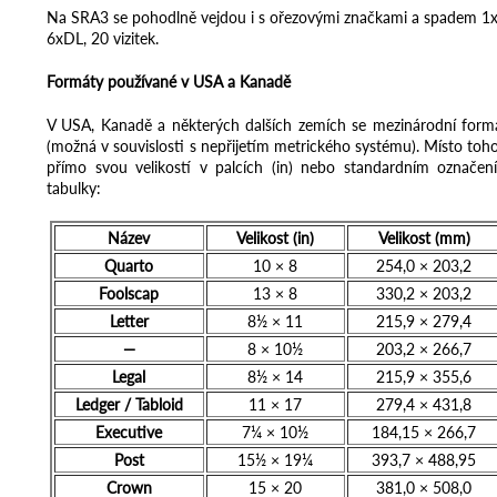
Na SRA3 se pohodlně vejdou i s ořezovými značkami a spadem 1x
6xDL, 20 vizitek.
Formáty používané v USA a Kanadě
V USA, Kanadě a některých dalších zemích se mezinárodní formát
(možná v souvislosti s nepřijetím metrického systému). Místo toho
přímo svou velikostí v palcích (in) nebo standardním označení
tabulky:
Název
Velikost (in)
Velikost (mm)
Quarto
10 × 8
254,0 × 203,2
Foolscap
13 × 8
330,2 × 203,2
Letter
8½ × 11
215,9 × 279,4
—
8 × 10½
203,2 × 266,7
Legal
8½ × 14
215,9 × 355,6
Ledger / Tabloid
11 × 17
279,4 × 431,8
Executive
7¼ × 10½
184,15 × 266,7
Post
15½ × 19¼
393,7 × 488,95
Crown
15 × 20
381,0 × 508,0