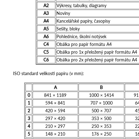
A2
Výkresy, tabulky, diagramy
A3
Noviny
A4
Kancelářské papíry, časopisy
A5
Sešity, bloky
A6
Pohlednice, školní notýsek
C4
Obálka pro papír formátu A4
C5
Obálka pro 1x přeložený papír formátu A4
C6
Obálka pro 2x přeložený papír formátu A4
ISO standard velikosti papíru (v mm):
A
B
0
841 × 1189
1000 × 1414
91
1
594 × 841
707 × 1000
6
2
420 × 594
500 × 707
4
3
297 × 420
353 × 500
3
4
210 × 297
250 × 353
2
5
148 × 210
176 × 250
1