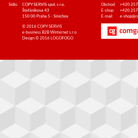
Sídlo:
COPY SERVIS spol. s r.o.
Obchod:
+420 257
Štefánikova 43
E-shop:
+420 257
150 00 Praha 5 - Smíchov
E-mail:
e-shop@co
© 2016 COPY SERVIS
e-business B2B
Winternet s.r.o.
Design © 2016
LOGOFOGO