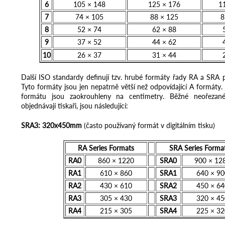
6
105 × 148
125 × 176
1
7
74 × 105
88 × 125
8
8
52 × 74
62 × 88
9
37 × 52
44 × 62
10
26 × 37
31 × 44
Další ISO standardy definují tzv. hrubé formáty řady RA a SRA p
Tyto formáty jsou jen nepatrně větší než odpovídající A formáty
formátu jsou zaokrouhleny na centimetry. Běžné neořezané
objednávají tiskaři, jsou následující:
SRA3: 320x450mm
(často používaný formát v digitálním tisku)
RA Series Formats
SRA Series Forma
RA0
860 × 1220
SRA0
900 × 12
RA1
610 × 860
SRA1
640 × 90
RA2
430 × 610
SRA2
450 × 64
RA3
305 × 430
SRA3
320 × 45
RA4
215 × 305
SRA4
225 × 32