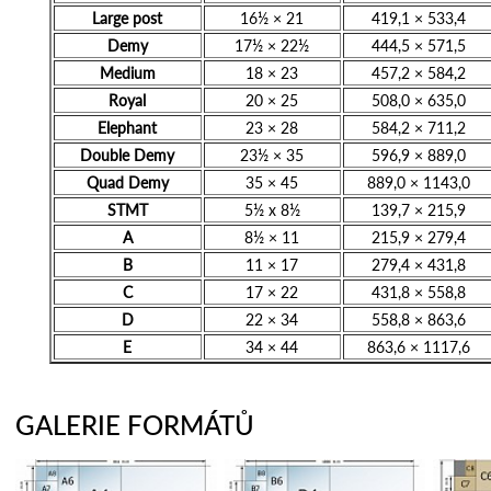
Large post
16½ × 21
419,1 × 533,4
Demy
17½ × 22½
444,5 × 571,5
Medium
18 × 23
457,2 × 584,2
Royal
20 × 25
508,0 × 635,0
Elephant
23 × 28
584,2 × 711,2
Double Demy
23½ × 35
596,9 × 889,0
Quad Demy
35 × 45
889,0 × 1143,0
STMT
5½ x 8½
139,7 × 215,9
A
8½ × 11
215,9 × 279,4
B
11 × 17
279,4 × 431,8
C
17 × 22
431,8 × 558,8
D
22 × 34
558,8 × 863,6
E
34 × 44
863,6 × 1117,6
GALERIE FORMÁTŮ