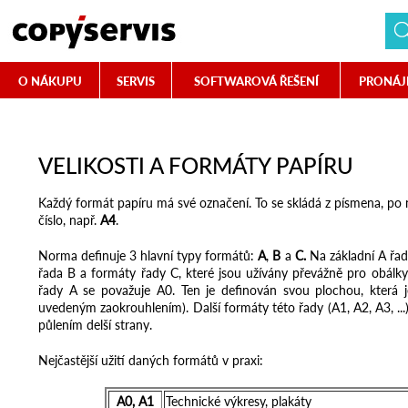
O NÁKUPU
SERVIS
SOFTWAROVÁ ŘEŠENÍ
PRONÁJ
VELIKOSTI A FORMÁTY PAPÍRU
Každý formát papíru má své označení. To se skládá z písmena, po
číslo, např.
A4
.
Norma definuje 3 hlavní typy formátů:
A
,
B
a
C.
Na základní A řad
řada B a formáty řady C, které jsou užívány převážně pro obálky
řady A se považuje A0. Ten je definován svou plochou, která 
uvedeným zaokrouhlením). Další formáty této řady (A1, A2, A3, ...
půlením delší strany.
Nejčastější užití daných formátů v praxi:
A0, A1
Technické výkresy, plakáty