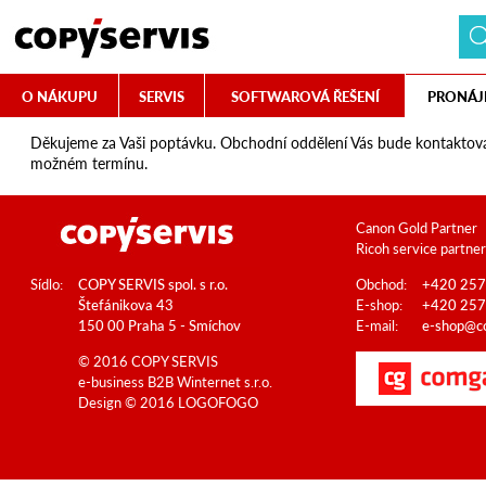
O NÁKUPU
SERVIS
SOFTWAROVÁ ŘEŠENÍ
PRONÁJ
Děkujeme za Vaši poptávku. Obchodní oddělení Vás bude kontaktovat
možném termínu.
Canon Gold Partner
Ricoh service partner
Sídlo:
COPY SERVIS spol. s r.o.
Obchod:
+420 257
Štefánikova 43
E-shop:
+420 257
150 00 Praha 5 - Smíchov
E-mail:
e-shop@co
© 2016 COPY SERVIS
e-business B2B
Winternet s.r.o.
Design © 2016
LOGOFOGO