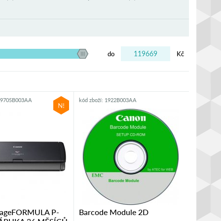
do
Kč
EM9705B003AA
kód zboží: 1922B003AA
mageFORMULA P-
Barcode Module 2D