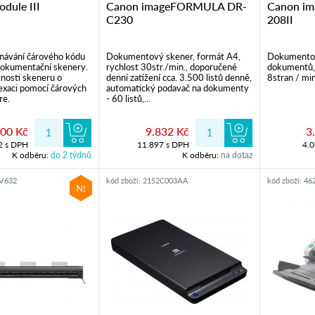
dule III
Canon imageFORMULA DR-
Canon i
C230
208II
návání čárového kódu
Dokumentový skener, formát A4,
Dokumentov
dokumentační skenery.
rychlost 30str./min., doporučené
dokumentů, 
nosti skeneru o
denní zatížení cca. 3.500 listů denně,
8stran / mi
dexaci pomocí čárových
automatický podavač na dokumenty
re.
- 60 listů,...
200 Kč
9.832 Kč
3
2 s DPH
11.897 s DPH
4.
K odběru:
do 2 týdnů
K odběru:
na dotaz
0V632
kód zboží: 2152C003AA
kód zboží: 4