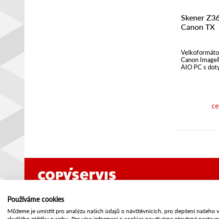
Skener Z3
Canon TX
Velkoformáto
Canon Image
AIO PC s dot
ce
Canon Gold Partner
Sídlo:
COPY SERVIS spo
Používáme cookies
Ricoh service partner
Štefánikova 43
Můžeme je umístit pro analýzu našich údajů o návštěvnících, pro zlepšení našeho
150 00 Praha 5
skvělého zážitku z webu. Pro více informací o cookies používáme otevřené nastave