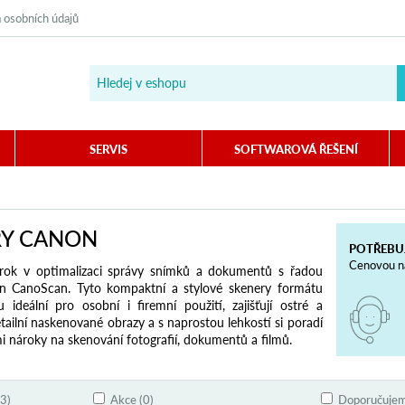
 osobních údajů
SERVIS
SOFTWAROVÁ ŘEŠENÍ
RY CANON
POTŘEBU
Cenovou na
krok v optimalizaci správy snímků a dokumentů s řadou
n CanoScan. Tyto kompaktní a stylové skenery formátu
u ideální pro osobní i firemní použití, zajišťují ostré a
ailní naskenované obrazy a s naprostou lehkostí si poradí
i nároky na skenování fotografií, dokumentů a filmů.
3)
Akce (0)
Doporučujem