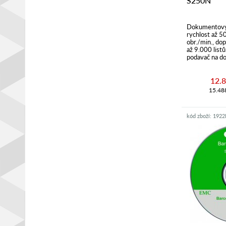
S250N
Dokumentový 
rychlost až 5
obr./min., do
až 9.000 list
podavač na do
12.
15.48
kód zboží: 192