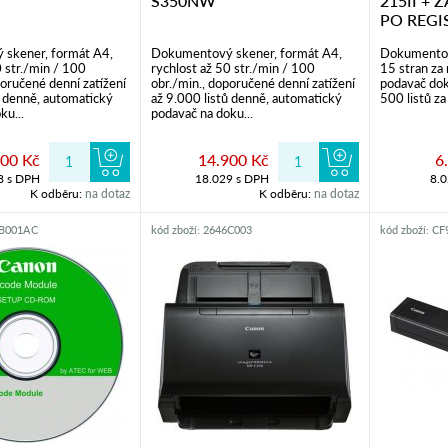
S350NW
215II + 
PO REGI
skener, formát A4,
Dokumentový skener, formát A4,
Dokumentov
0 str./min / 100
rychlost až 50 str./min / 100
15 stran za
poručené denní zatížení
obr./min., doporučené denní zatížení
podavač dok
ů denně, automatický
až 9.000 listů denně, automatický
500 listů za
ku...
podavač na doku...
800 Kč
14.900 Kč
6
8 s DPH
18.029 s DPH
8.
K odběru:
na dotaz
K odběru:
na dotaz
2B001AC
kód zboží: 2646C003
kód zboží: C