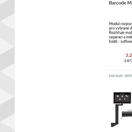
Barcode Mo
Modul rozpoz
pro vybrané 
Rozšiřuje mož
separaci a in
kódů - softwa
3.
3.87
kód zboží: 385