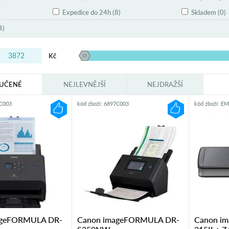
Expedice do 24h (8)
Skladem (0)
4)
Kč
UČENÉ
NEJLEVNĚJŠÍ
NEJDRAŽŠÍ
3C003
kód zboží: 6897C003
kód zboží: 
ageFORMULA DR-
Canon imageFORMULA DR-
Canon i