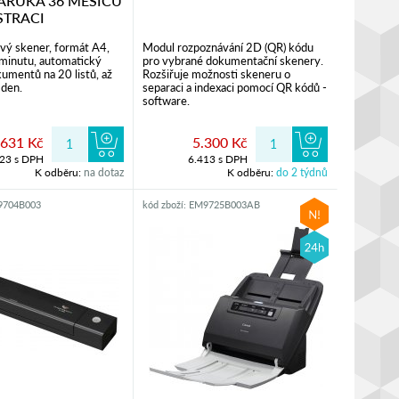
ZÁRUKA 36 MĚSÍCŮ
STRACI
ý skener, formát A4,
Modul rozpoznávání 2D (QR) kódu
 minutu, automatický
pro vybrané dokumentační skenery.
umentů na 20 listů, až
Rozšiřuje možnosti skeneru o
 den.
separaci a indexaci pomocí QR kódů -
software.
.631 Kč
5.300 Kč
023 s DPH
6.413 s DPH
K odběru:
na dotaz
K odběru:
do 2 týdnů
F9704B003
kód zboží: EM9725B003AB