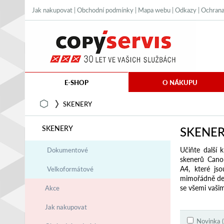
Jak nakupovat
|
Obchodní podmínky
|
Mapa webu
|
Odkazy
|
Ochrana
E-SHOP
O NÁKUPU
SKENERY
SKENERY
SKENE
Učiňte další 
Dokumentové
skenerů Cano
A4, které jso
Velkoformátové
mimořádně det
se všemi vašim
Akce
Jak nakupovat
Novinka (