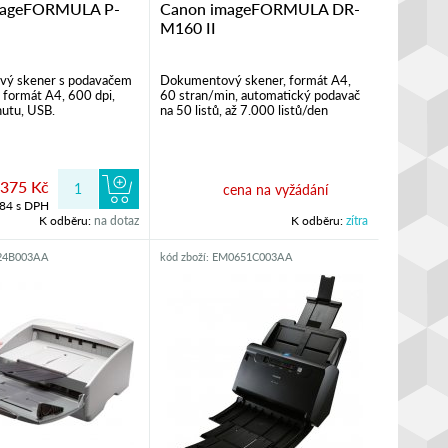
mageFORMULA P-
Canon imageFORMULA DR-
M160 II
ý skener s podavačem
Dokumentový skener, formát A4,
formát A4, 600 dpi,
60 stran/min, automatický podavač
nutu, USB.
na 50 listů, až 7.000 listů/den
.375 Kč
cena na vyžádání
084 s DPH
K odběru:
na dotaz
K odběru:
zítra
624B003AA
kód zboží: EM0651C003AA