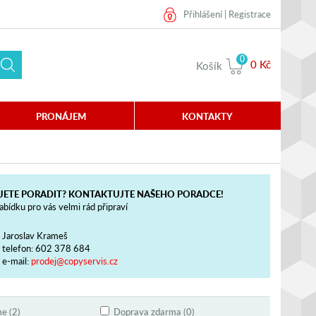
Přihlášení
|
Registrace
0
0 Kč
Košík
PRONÁJEM
KONTAKTY
JETE PORADIT? KONTAKTUJTE NAŠEHO PORADCE!
bídku pro vás velmi rád připraví
Jaroslav Krameš
telefon:
602 378 684
e-mail:
prodej@copyservis.cz
e (2)
Doprava zdarma (0)