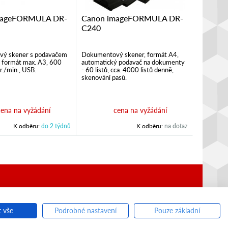
mageFORMULA DR-
Canon imageFORMULA DR-
C240
ý skener s podavačem
Dokumentový skener, formát A4,
 formát max. A3, 600
automatický podavač na dokumenty
tr./min., USB.
- 60 listů, cca. 4000 listů denně,
skenování pasů.
cena na vyžádání
cena na vyžádání
K odběru:
do 2 týdnů
K odběru:
na dotaz
COPY SERVIS
ss B2B
t vše
Winternet s.r.o.
Podrobné nastavení
Pouze základní
© 2016
LOGOFOGO