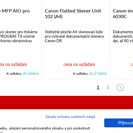
6 MFP AIO pro
Canon Flatbed Skener Unit
Canon i
102 (A4)
6030C
vý skener pro tiskárny
Volitelné ploché A4 skenovací lože
Dokumentov
PROGRAF TX včetně
pro vybrané dokumentační skenery
dokumentů,
ykovou obrazovkou.
Canon DR.
dpi, až 80 s
na na vyžádání
cena na vyžádání
K odběru:
do měsíce
K odběru:
do 2 týdnů
1
2
Zásady ochrany osobních údajů
l. s r.o.
Obchod:
+420 257 315 732
© 2016 
E-shop:
+420 257 326 011
e-busine
Přijmou
 webu, ukázání personalizovaného obsahu a pro poskytnutí
 - Smíchov
E-mail:
e-shop@copyservis.cz
Design 
ní.